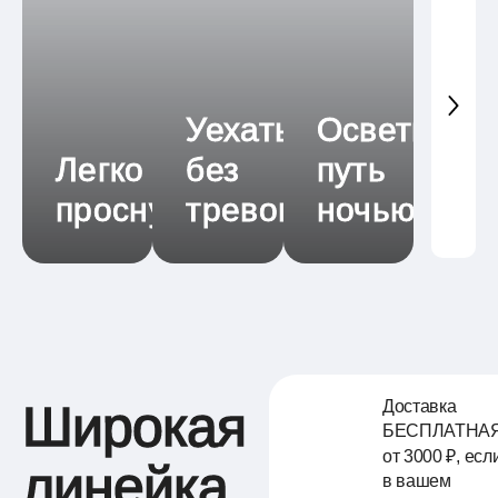
Уехать
Осветить
Легко
без
путь
проснуться
тревог
ночью
Широкая
Доставка
БЕСПЛАТНА
₽
от 3000
, есл
линейка
в вашем