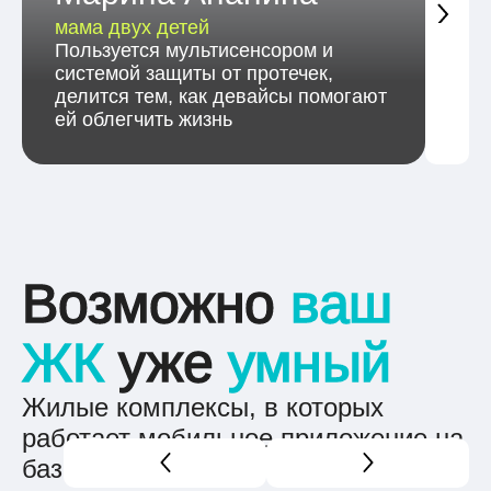
С
мама двух детей
IT-
Пользуется мультисенсором и
Исп
системой защиты от протечек,
про
делится тем, как девайсы помогают
нов
ей облегчить жизнь
Возможно
ваш
ЖК
уже
умный
Жилые комплексы, в которых
работает мобильное приложение на
базе Ujin OS