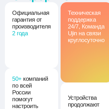
Официальная
Техническая
гарантия от
поддержка
производителя
24/7
, Команда
2 года
Ujin на связи
круглосуточно
50+
компаний
по всей
России
Устройства
помогут
продолжают
настроить