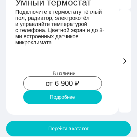
Умный термостат
М
Подключите к термостату тёплый
Уст
пол, радиатор, электрокотёл
дат
и управляйте температурой
шту
с телефона. Цветной экран и до 8-
с к
ми встроенных датчиков
микроклимата
В наличии
₽
от 6 900
Подробнее
Перейти в каталог