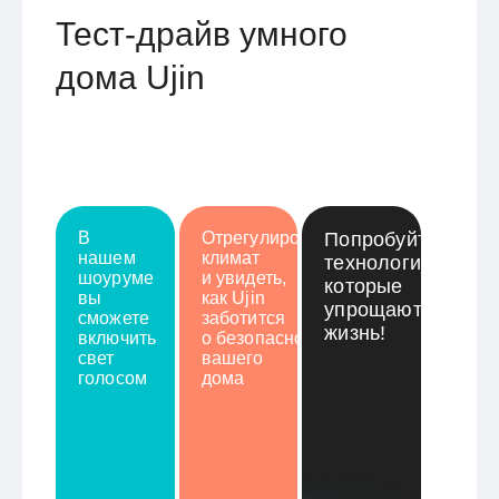
Тест-драйв умного
дома Ujin
В
Отрегулировать
Попробуйте
нашем
климат
технологии,
шоуруме
и увидеть,
которые
вы
как Ujin
упрощают
сможете
заботится
жизнь!
включить
о безопасности
свет
вашего
голосом
дома