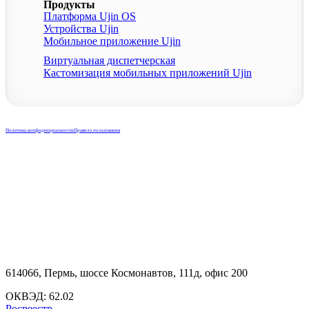
Продукты
Платформа Ujin OS
Устройства Ujin
Мобильное приложение Ujin
Виртуальная диспетчерская
Кастомизация мобильных приложений Ujin
ОБЩЕСТВО С ОГРАНИЧЕННОЙ ОТВЕТСТВЕННОСТЬЮ «ЮНИКОРН», 2024
(ИНН: 5903120604)
Политика конфиденциальности
Правила пользования
Используемые технологии: PostgreSql, Docker, Kubernetes, Grafana, Prometheus,
Temporal, Consul Языки программирования: PHP 8.1+(Laravel, Symfony, Spiral),
JS(React), C++, Python 3.8+, Go, Swift, Kotlin
614066, Пермь, шоссе Космонавтов, 111д, офис 200
ОКВЭД: 62.02
Росреестр