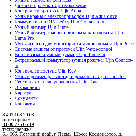
Датчики протечки Ujin Aqua-sense
Контроллер протечки Ujin Aqua
Умные краны с электроприводом Ujin Aqua-drive
Коммутатор на DIN-рейку Ujin Connect-din
Умный диммер Ujin Lume
Умный диммер с мониторингом микроклимата Ujin
Lume-Pro
Мультисенсор для мониторинга микроклимата Ujin Pulse
Система защиты от протечек Ujin Water-control
Встраиваемый умный диммер Ujin Lume-in
Встраиваемый коммутатор (умная розетка) Ujin Connect-
in
Контроллер доступа Ujin Key
Умный диммер для светодиодных лент Ujin Lume-led
Сенсорная панель управления Ujin Touch
О компании
Карьера
Документы
Контакты
8 495 108 26 08
отдел продаж
8 800 775 05 19
техподдержка
614066, Пермский край, г. Пермь, Шоссе Космонавтов, д.