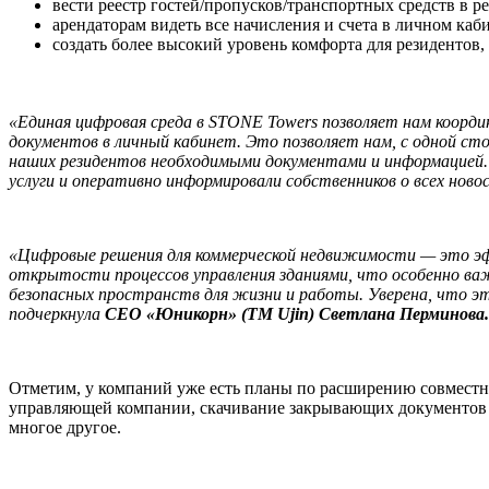
вести реестр гостей/пропусков/транспортных средств в 
арендаторам видеть все начисления и счета в личном каб
создать более высокий уровень комфорта для резидентов,
«Единая цифровая среда в STONE Towers позволяет нам координ
документов в личный кабинет. Это позволяет нам, с одной сто
наших резидентов необходимыми документами и информацией. 
услуги и оперативно информировали собственников о всех ново
«Цифровые решения для коммерческой недвижимости — это эф
открытости процессов управления зданиями, что особенно ва
безопасных пространств для жизни и работы. Уверена, что э
подчеркнула
CEO «Юникорн» (ТМ Ujin) Светлана Перминова.
Отметим, у компаний уже есть планы по расширению совместн
управляющей компании, скачивание закрывающих документов и 
многое другое.