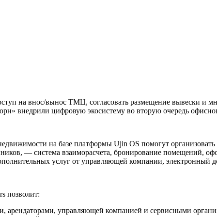
доступ на внос/вынос ТМЦ, согласовать размещение вывески и м
рн» внедрили цифровую экосистему во вторую очередь офисног
едвижимости на базе платформы Ujin OS помогут организовать 
енников, — система взаиморасчета, бронирование помещений, оф
 дополнительных услуг от управляющей компании, электронный 
s позволит:
ми, арендаторами, управляющей компанией и сервисными орган