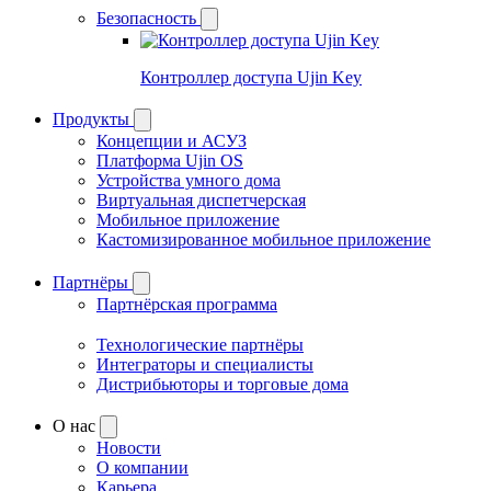
Безопасность
Контроллер доступа Ujin Key
Продукты
Концепции и АСУЗ
Платформа Ujin OS
Устройства умного дома
Виртуальная диспетчерская
Мобильное приложение
Кастомизированное мобильное приложение
Партнёры
Партнёрская программа
Технологические партнёры
Интеграторы и специалисты
Дистрибьюторы и торговые дома
О нас
Новости
О компании
Карьера