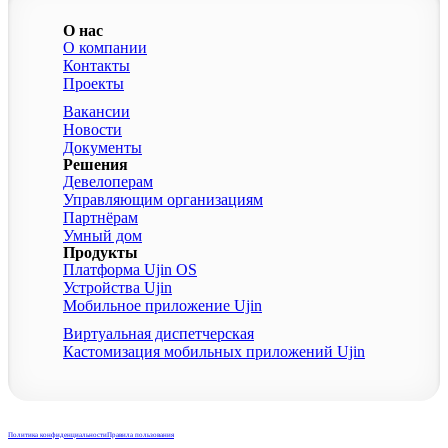
О нас
О компании
Контакты
Проекты
Вакансии
Новости
Документы
Решения
Девелоперам
Управляющим организациям
Партнёрам
Умный дом
Продукты
Платформа Ujin OS
Устройства Ujin
Мобильное приложение Ujin
Виртуальная диспетчерская
Кастомизация мобильных приложений Ujin
ОБЩЕСТВО С ОГРАНИЧЕННОЙ ОТВЕТСТВЕННОСТЬЮ «ЮНИКОРН», 2024
(ИНН: 5903120604)
Политика конфиденциальности
Правила пользования
Используемые технологии: PostgreSql, Docker, Kubernetes, Grafana, Prometheus,