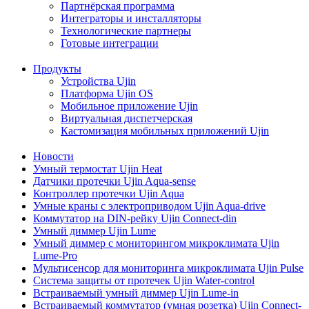
Партнёрская программа
Интеграторы и инсталляторы
Технологические партнеры
Готовые интеграции
Продукты
Устройства Ujin
Платформа Ujin OS
Мобильное приложение Ujin
Виртуальная диспетчерская
Кастомизация мобильных приложений Ujin
Новости
Умный термостат Ujin Heat
Датчики протечки Ujin Aqua-sense
Контроллер протечки Ujin Aqua
Умные краны с электроприводом Ujin Aqua-drive
Коммутатор на DIN-рейку Ujin Connect-din
Умный диммер Ujin Lume
Умный диммер с мониторингом микроклимата Ujin
Lume-Pro
Мультисенсор для мониторинга микроклимата Ujin Pulse
Система защиты от протечек Ujin Water-control
Встраиваемый умный диммер Ujin Lume-in
Встраиваемый коммутатор (умная розетка) Ujin Connect-