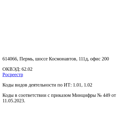
Temporal, Consul Языки программирования: PHP 8.1+(Laravel, Symfony, Spiral),
JS(React), C++, Python 3.8+, Go, Swift, Kotlin
614066, Пермь, шоссе Космонавтов, 111д, офис 200
ОКВЭД: 62.02
Росреестр
Коды видов деятельности по ИТ: 1.01, 1.02
Коды в соответствии с приказом Минцифры № 449 от
11.05.2023.