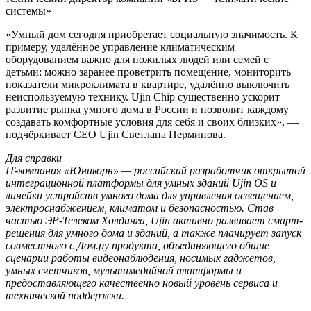
системы»
«Умный дом сегодня приобретает социальную значимость. К
примеру, удалённое управление климатическим
оборудованием важно для пожилых людей или семей с
детьми: можно заранее проветрить помещение, мониторить
показатели микроклимата в квартире, удалённо выключить
неиспользуемую технику. Ujin Chip существенно ускорит
развитие рынка умного дома в России и позволит каждому
создавать комфортные условия для себя и своих близких», —
подчёркивает CEO Ujin Светлана Перминова.
Для справки
IT-компания «Юникорн» — российский разработчик открытой
интеграционной платформы для умных зданий Ujin OS и
линейки устройств умного дома для управления освещением,
электроснабжением, климатом и безопасностью. Став
частью ЭР-Телеком Холдинга, Ujin активно развивает смарт-
решения для умного дома и зданий, а также планирует запуск
совместного с Дом.ру продукта, объединяющего общие
сценарии работы видеонаблюдения, носимых гаджетов,
умных счетчиков, мультимедийной платформы и
предоставляющего качественно новый уровень сервиса и
технической поддержки.