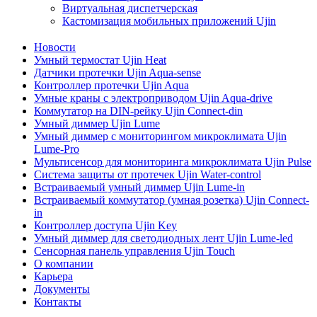
Виртуальная диспетчерская
Кастомизация мобильных приложений Ujin
Новости
Умный термостат Ujin Heat
Датчики протечки Ujin Aqua-sense
Контроллер протечки Ujin Aqua
Умные краны с электроприводом Ujin Aqua-drive
Коммутатор на DIN-рейку Ujin Connect-din
Умный диммер Ujin Lume
Умный диммер с мониторингом микроклимата Ujin
Lume-Pro
Мультисенсор для мониторинга микроклимата Ujin Pulse
Система защиты от протечек Ujin Water-control
Встраиваемый умный диммер Ujin Lume-in
Встраиваемый коммутатор (умная розетка) Ujin Connect-
in
Контроллер доступа Ujin Key
Умный диммер для светодиодных лент Ujin Lume-led
Сенсорная панель управления Ujin Touch
О компании
Карьера
Документы
Контакты