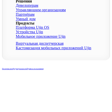
Решения
Девелоперам
Управляющим организациям
Партнёрам
Умный дом
Продукты
Платформа Ujin OS
Устройства Ujin
Мобильное приложение Ujin
Виртуальная диспетчерская
Кастомизация мобильных приложений Ujin
ОБЩЕСТВО С ОГРАНИЧЕННОЙ ОТВЕТСТВЕННОСТЬЮ «ЮНИКОРН», 2024
(ИНН: 5903120604)
Политика конфиденциальности
Правила пользования
Используемые технологии: PostgreSql, Docker, Kubernetes, Grafana, Prometheus,
Temporal, Consul Языки программирования: PHP 8.1+(Laravel, Symfony, Spiral),
JS(React), C++, Python 3.8+, Go, Swift, Kotlin