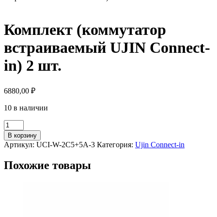
Комплект (коммутатор
встраиваемый UJIN Connect-
in) 2 шт.
6880,00
₽
10 в наличии
Количество
товара
В корзину
Комплект
Артикул:
UCI-W-2С5+5A-3
Категория:
Ujin Connect-in
(коммутатор
встраиваемый
Похожие товары
UJIN
Connect-
in)
2
шт.